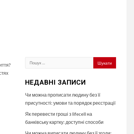
Пошук:
иття?
стях
НЕДАВНІ ЗАПИСИ
Чи можна прописати людину без її
присутності: умови та порядок реєстрації
Як перевести гроші з lifecell на
банківську картку: доступні способи
Чи можна виписати людину без її згоди: