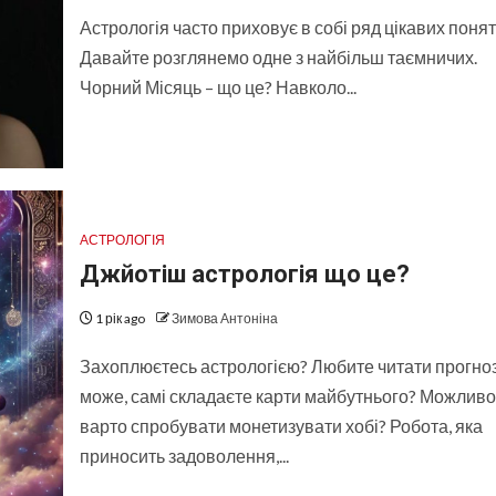
Астрологія часто приховує в собі ряд цікавих понят
Давайте розглянемо одне з найбільш таємничих.
Чорний Місяць – що це? Навколо...
АСТРОЛОГІЯ
Джйотіш астрологія що це?
1 рік ago
Зимова Антоніна
Захоплюєтесь астрологією? Любите читати прогно
може, самі складаєте карти майбутнього? Можливо
варто спробувати монетизувати хобі? Робота, яка
приносить задоволення,...