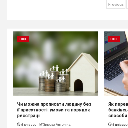
Пагін
Previous
запи
ІНШЕ
ІНШЕ
Чи можна прописати людину без
Як переве
її присутності: умови та порядок
банківсь
реєстрації
способи
6 днів ago
Зимова Антоніна
6 днів ago