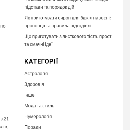
підстави та порядок дій
Як приготувати сироп для бджіл навесні:
пропорції та правила підгодівлі
 по
Що приготувати з листкового тіста: прості
та смачні ідеї
КАТЕГОРІЇ
Астрологія
Здоров'я
Інше
Мода та стиль
Нумерологія
з 21
лів,
Поради