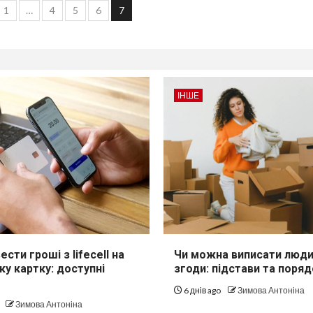
ація
1
…
4
5
6
7
сів
ІНШЕ
сти гроші з lifecell на
Чи можна виписати людин
ку картку: доступні
згоди: підстави та поряд
6 днів ago
Зимова Антоніна
Зимова Антоніна