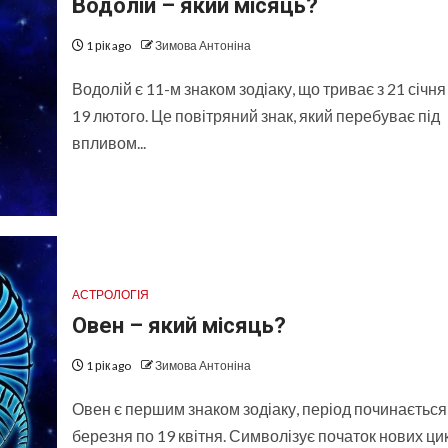
Водолій – який місяць?
1 рік ago
Зимова Антоніна
Водолій є 11-м знаком зодіаку, що триває з 21 січня
19 лютого. Це повітряний знак, який перебуває під
впливом...
АСТРОЛОГІЯ
Овен – який місяць?
1 рік ago
Зимова Антоніна
Овен є першим знаком зодіаку, період починається 
березня по 19 квітня. Символізує початок нових цик