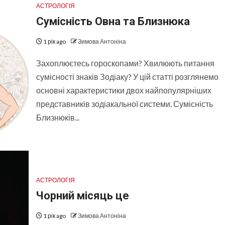
АСТРОЛОГІЯ
Сумісність Овна та Близнюка
1 рік ago
Зимова Антоніна
Захоплюєтесь гороскопами? Хвилюють питання
сумісності знаків Зодіаку? У цій статті розглянемо
основні характеристики двох найпопулярніших
представників зодіакальної системи. Сумісність
Близнюків...
АСТРОЛОГІЯ
Чорний місяць це
1 рік ago
Зимова Антоніна