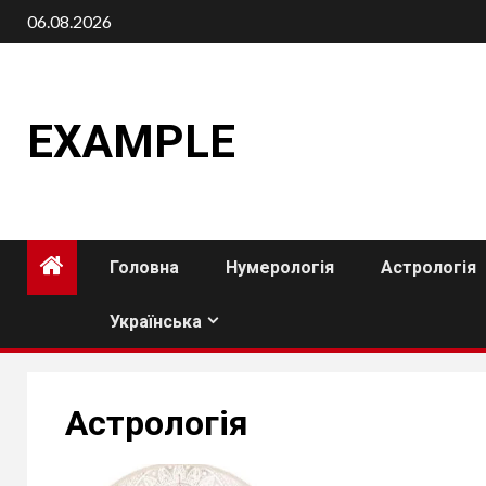
Skip
06.08.2026
to
content
EXAMPLE
Головна
Нумерологія
Астрологія
Українська
Астрологія