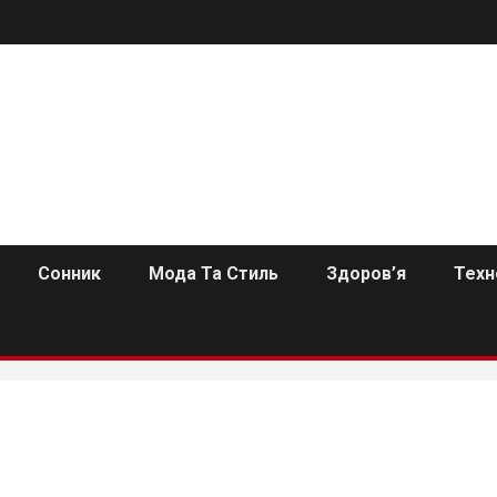
Сонник
Мода Та Стиль
Здоров’я
Техн