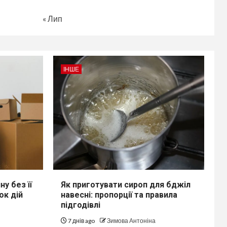
« Лип
ІНШЕ
у без її
Як приготувати сироп для бджіл
ок дій
навесні: пропорції та правила
підгодівлі
7 днів ago
Зимова Антоніна