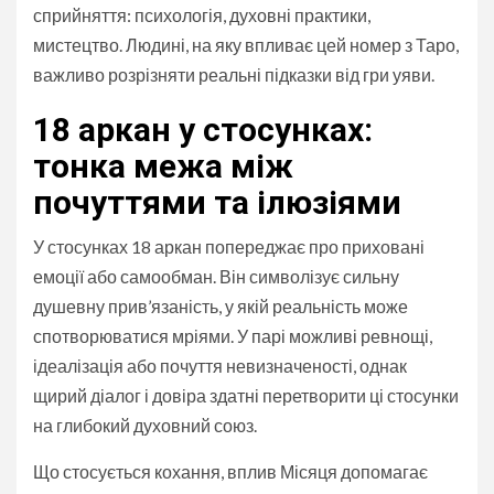
сприйняття: психологія, духовні практики,
мистецтво. Людині, на яку впливає цей номер з Таро,
важливо розрізняти реальні підказки від гри уяви.
18 аркан у стосунках:
тонка межа між
почуттями та ілюзіями
У стосунках 18 аркан попереджає про приховані
емоції або самообман. Він символізує сильну
душевну прив’язаність, у якій реальність може
спотворюватися мріями. У парі можливі ревнощі,
ідеалізація або почуття невизначеності, однак
щирий діалог і довіра здатні перетворити ці стосунки
на глибокий духовний союз.
Що стосується кохання, вплив Місяця допомагає