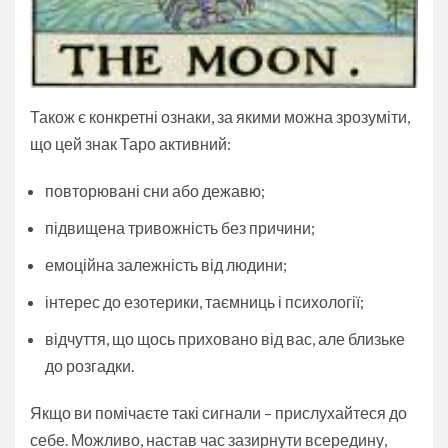
Також є конкретні ознаки, за якими можна зрозуміти,
що цей знак Таро активний:
повторювані сни або дежавю;
підвищена тривожність без причини;
емоційна залежність від людини;
інтерес до езотерики, таємниць і психології;
відчуття, що щось приховано від вас, але близьке
до розгадки.
Якщо ви помічаєте такі сигнали – прислухайтеся до
себе. Можливо, настав час зазирнути всередину,