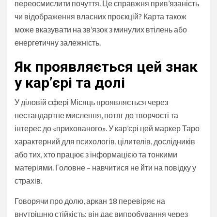
переосмислити почуття. Це справжня прив’язаність
чи відображення власних проєкцій? Карта також
може вказувати на зв’язок з минулих втілень або
енергетичну залежність.
Як проявляється цей знак
у кар’єрі та долі
У діловій сфері Місяць проявляється через
нестандартне мислення, потяг до творчості та
інтерес до «прихованого». У кар’єрі цей маркер Таро
характерний для психологів, цілителів, дослідників
або тих, хто працює з інформацією та тонкими
матеріями. Головне – навчитися не йти на повідку у
страхів.
Говорячи про долю, аркан 18 перевіряє на
внутрішню стійкість: він дає випробування через