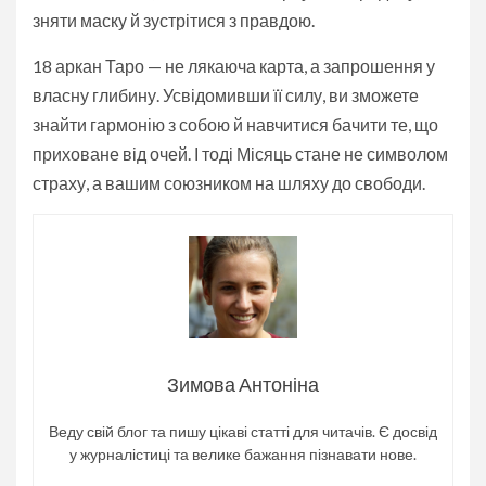
зняти маску й зустрітися з правдою.
18 аркан Таро — не лякаюча карта, а запрошення у
власну глибину. Усвідомивши її силу, ви зможете
знайти гармонію з собою й навчитися бачити те, що
приховане від очей. І тоді Місяць стане не символом
страху, а вашим союзником на шляху до свободи.
Зимова Антоніна
Веду свій блог та пишу цікаві статті для читачів. Є досвід
у журналістиці та велике бажання пізнавати нове.