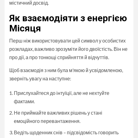
містичний досвід.
Як взаємодіяти з енергією
Місяця
Перш ніж використовувати цей символ у особистих
розкладах, важливо зрозуміти його двоїстість. Він не
про дії, а про тонкощі сприйняття й відчуттів.
Щоб взаємодія з ним була м’якою й усвідомленою,
зверніть увагу на наступне:
Прислухайтеся до інтуїції, але не нехтуйте
фактами.
Не приймайте важливих рішень у стані
емоційного перевантаження.
Ведіть щоденник снів – підсвідомість говорить