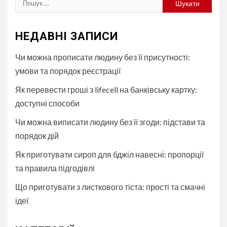
НЕДАВНІ ЗАПИСИ
Чи можна прописати людину без її присутності:
умови та порядок реєстрації
Як перевести гроші з lifecell на банківську картку:
доступні способи
Чи можна виписати людину без її згоди: підстави та
порядок дій
Як приготувати сироп для бджіл навесні: пропорції
та правила підгодівлі
Що приготувати з листкового тіста: прості та смачні
ідеї