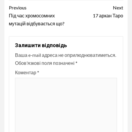
Continue
Previous
Next
Reading
Під час хромосомних
17 аркан Таро
мутацій відбувається що?
Залишити відповідь
Ваша e-mail адреса не оприлюднюватиметься.
Обов’язкові поля позначені
*
Коментар
*