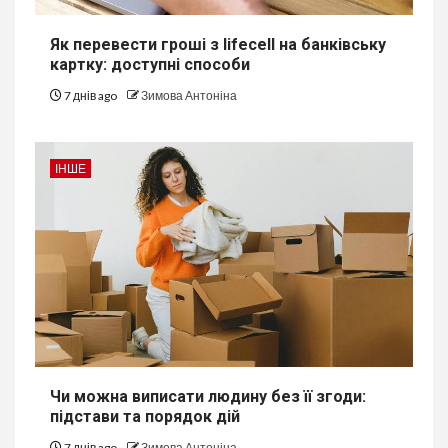
Як перевести гроші з lifecell на банківську
картку: доступні способи
7 днів ago
Зимова Антоніна
ІНШЕ
Чи можна виписати людину без її згоди:
підстави та порядок дій
7 днів ago
Зимова Антоніна