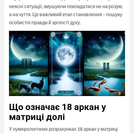
неясні ситуації, змушуючи покладатися не на розум,
а на чуття. Це важливий етап становлення – пошуку
особистої правди й зрілості духу.
Що означає 18 аркан у
матриці долі
У нумерологічних розрахунках 18 аркан у матриці