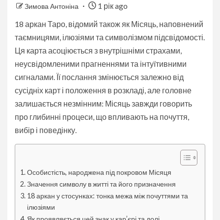
1 рік ago
Зимова Антоніна
18 аркан Таро, відомий також як Місяць, наповнений
таємницями, ілюзіями та символізмом підсвідомості.
Ця карта асоціюється з внутрішніми страхами,
неусвідомленими прагненнями та інтуїтивними
сигналами. Її послання змінюється залежно від
сусідніх карт і положення в розкладі, але головне
залишається незмінним: Місяць завжди говорить
про глибинні процеси, що впливають на почуття,
вибір і поведінку.
Особистість, народжена під покровом Місяця
Значення символу в житті та його призначення
18 аркан у стосунках: тонка межа між почуттями та
ілюзіями
Як проявляється цей знак у кар’єрі та долі