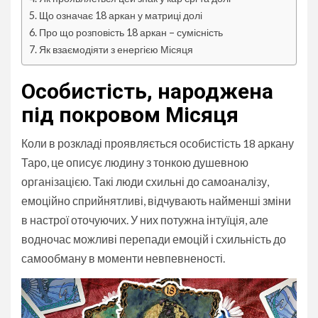
Що означає 18 аркан у матриці долі
Про що розповість 18 аркан – сумісність
Як взаємодіяти з енергією Місяця
Особистість, народжена
під покровом Місяця
Коли в розкладі проявляється особистість 18 аркану
Таро, це описує людину з тонкою душевною
організацією. Такі люди схильні до самоаналізу,
емоційно сприйнятливі, відчувають найменші зміни
в настрої оточуючих. У них потужна інтуїція, але
водночас можливі перепади емоцій і схильність до
самообману в моменти невпевненості.