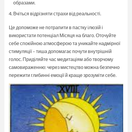
образами.
Вчіться відрізняти страхи від реальності.
Це допоможе не потрапити в пастку ілюзій і
використати потенціал Місяця на благо. Оточуйте
себе спокійною атмосферою та уникайте надмірної
стимуляції – тиша допомагає почути внутрішній
голос. Приділяйте час медитаціям або творчому
самовираженню: через мистецтво можна безпечно
пережити глибинні емоції й краще зрозуміти себе.