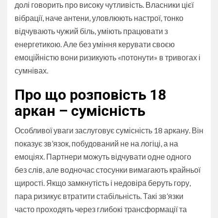
долі говорить про високу чутливість. Власники цієї
вібрації, наче антени, уловлюють настрої, тонко
відчувають чужий біль, уміють працювати з
енергетикою. Але без уміння керувати своєю
емоційністю вони ризикують «потонути» в тривогах і
сумнівах.
Про що розповість 18
аркан – сумісність
Особливої уваги заслуговує сумісність 18 аркану. Він
показує зв’язок, побудований не на логіці, а на
емоціях. Партнери можуть відчувати одне одного
без слів, але водночас стосунки вимагають крайньої
щирості. Якщо замкнутість і недовіра беруть гору,
пара ризикує втратити стабільність. Такі зв’язки
часто проходять через глибокі трансформації та