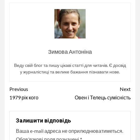
Зимова Антоніна
Веду свій блог та пишу цікаві статті для читачів. Є досвід
у журналістиці та велике бажання пізнавати нове.
Continue
Previous
Next
Reading
1979 рік кого
Овен і Телець сумісність
Залишити відповідь
Ваша e-mail адреса не оприлюднюватиметься.
Обов’язкові поля позначені
*