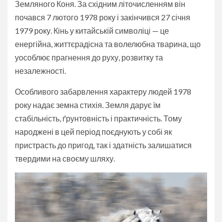
Земляного Коня. За східним літочисленням він
почався 7 лютого 1978 року і закінчився 27 січня
1979 року. Кінь у китайській символіці — це
енергійна, життєрадісна та волелюбна тварина, що
уособлює прагнення до руху, розвитку та
незалежності.
Особливого забарвлення характеру людей 1978
року надає земна стихія. Земля дарує їм
стабільність, ґрунтовність і практичність. Тому
народжені в цей період поєднують у собі як
пристрасть до пригод, так і здатність залишатися
твердими на своєму шляху.