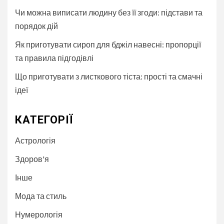
Чи можна виписати людину без її згоди: підстави та
порядок дій
Як приготувати сироп для бджіл навесні: пропорції
та правила підгодівлі
Що приготувати з листкового тіста: прості та смачні
ідеї
КАТЕГОРІЇ
Астрологія
Здоров'я
Інше
Мода та стиль
Нумерологія