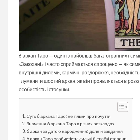
6 аркан Таро — один із найбільш багатогранних і сим
«Закохані» і часто сприймається спрощено — як симв
внутрішні дилеми, кармічні роздоріжжя, необхідність 
тлумачити шостий аркан, як він проявляється в розкл
особистість і стосунки.
Суть 6 аркана Таро: не тільки про почуття
Значення 6 аркана Таро в різних розкладах
6 аркан за датою народження: доля й завдання
6 аркан Таро особистість: сильні й слабкі сторони