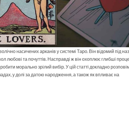
волічно насичених арканів у системі Таро. Він відомий під н
ол любові та почуттів. Насправді ж він охоплює глибші проце
робити морально зрілий вибір. У цій статті докладно розповім
адах, у долі за датою народження, а також як впливає на