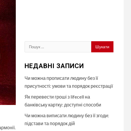
Пошук:
НЕДАВНІ ЗАПИСИ
Чи можна прописати людину без її
присутності: умови та порядок реєстрації
Як перевести гроші з lifecell на
банківську картку: доступні способи
Чи можна виписати людину без її згоди:
підстави та порядок дій
армонії.