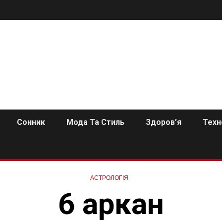
Сонник
Мода Та Стиль
Здоров’я
Техн
АСТРОЛОГІЯ
6 аркан