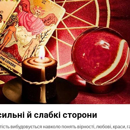
сильні й слабкі сторони
ість вибудовується навколо понять вірності, любові, краси, г