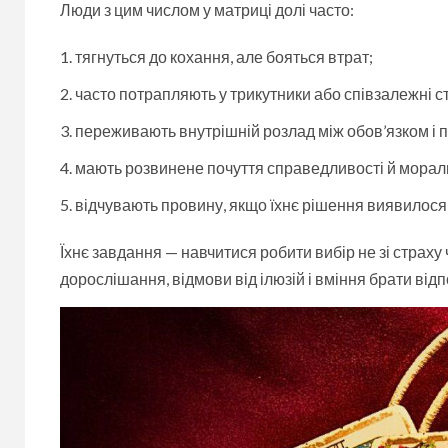
Люди з цим числом у матриці долі часто:
тягнуться до кохання, але бояться втрат;
часто потрапляють у трикутники або співзалежні с
переживають внутрішній розлад між обов’язком і 
мають розвинене почуття справедливості й морал
відчувають провину, якщо їхнє рішення виявилося
Їхнє завдання — навчитися робити вибір не зі страху
дорослішання, відмови від ілюзій і вміння брати відп