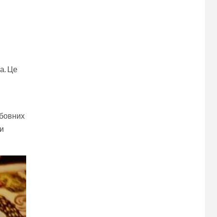
а. Це
юбовних
чи