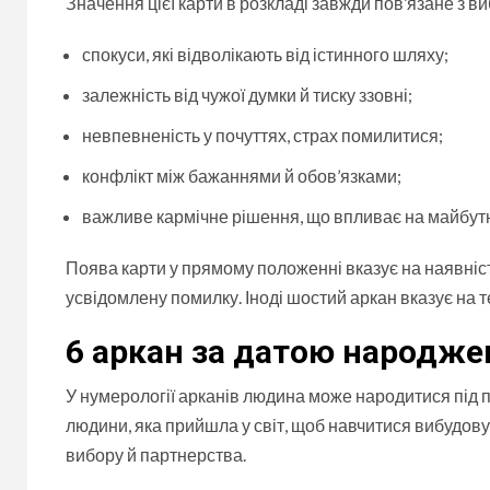
Значення цієї карти в розкладі завжди пов’язане з 
спокуси, які відволікають від істинного шляху;
залежність від чужої думки й тиску ззовні;
невпевненість у почуттях, страх помилитися;
конфлікт між бажаннями й обов’язками;
важливе кармічне рішення, що впливає на майбут
Поява карти у прямому положенні вказує на наявніст
усвідомлену помилку. Іноді шостий аркан вказує на 
6 аркан за датою народже
У нумерології арканів людина може народитися під 
людини, яка прийшла у світ, щоб навчитися вибудовува
вибору й партнерства.