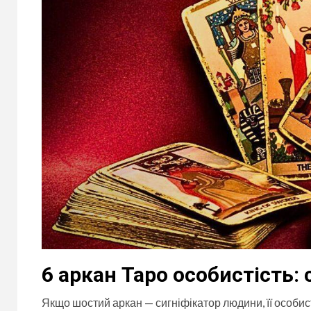
6 аркан Таро особистість: 
Якщо шостий аркан — сигніфікатор людини, її особист