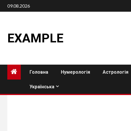
Skip
09.08.2026
to
content
EXAMPLE
Головна
Нумерологія
Астрологія
Українська