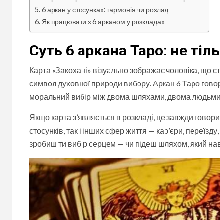
6 аркан у стосунках: гармонія чи розлад
Як працювати з 6 арканом у розкладах
Суть 6 аркана Таро: не тіл
Карта «Закохані» візуально зображає чоловіка, що ст
символ духовної природи вибору. Аркан 6 Таро гово
моральний вибір між двома шляхами, двома людьми,
Якщо карта з’являється в розкладі, це завжди гово
стосунків, так і інших сфер життя — кар’єри, переїзд
зробиш ти вибір серцем — чи підеш шляхом, який нав’