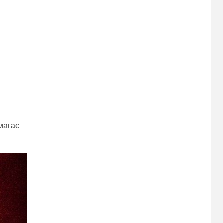
имагає