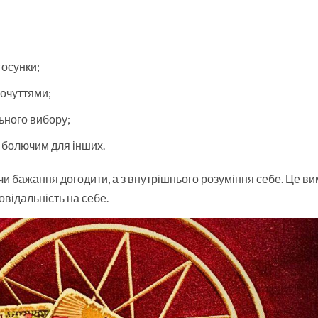
тосунки;
почуттями;
ьного вибору;
 болючим для інших.
 чи бажання догодити, а з внутрішнього розуміння себе. Це в
овідальність на себе.