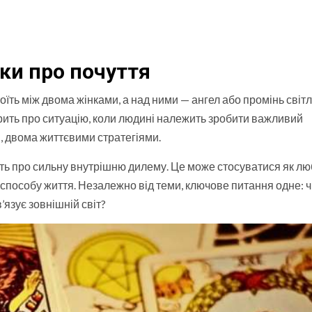
ьки про почуття
оїть між двома жінками, а над ними — ангел або промінь світл
рить про ситуацію, коли людині належить зробити важливий
 двома життєвими стратегіями.
рить про сильну внутрішню дилему. Це може стосуватися як л
у, способу життя. Незалежно від теми, ключове питання одне: 
язує зовнішній світ?