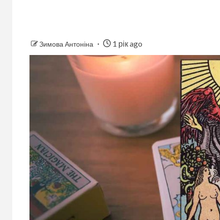
1 рік ago
Зимова Антоніна