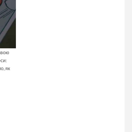
азвою
си:
о, як