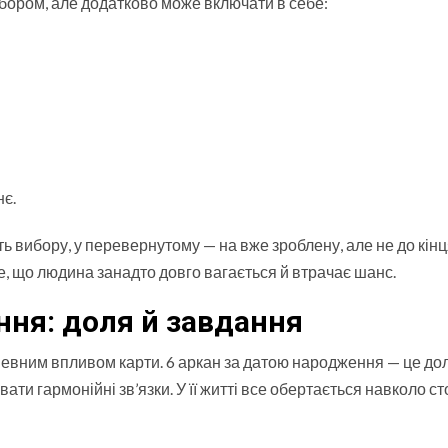
вибором, але додатково може включати в себе:
нє.
ь вибору, у перевернутому — на вже зроблену, але не до кін
те, що людина занадто довго вагається й втрачає шанс.
ння: доля й завдання
певним впливом карти. 6 аркан за датою народження — це до
ти гармонійні зв’язки. У її житті все обертається навколо ст