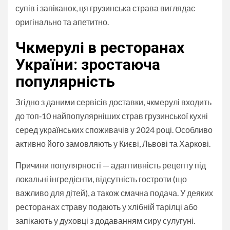
супів і запіканок, ця грузинська страва виглядає
оригінально та апетитно.
Чкмерулі в ресторанах
України: зростаюча
популярність
Згідно з даними сервісів доставки, чкмерулі входить
до топ‑10 найпопулярніших страв грузинської кухні
серед українських споживачів у 2024 році. Особливо
активно його замовляють у Києві, Львові та Харкові.
Причини популярності — адаптивність рецепту під
локальні інгредієнти, відсутність гостроти (що
важливо для дітей), а також смачна подача. У деяких
ресторанах страву подають у хлібній тарілці або
запікають у духовці з додаванням сиру сулугуні.