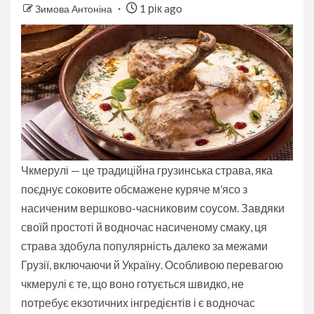
1 рік ago
Зимова Антоніна
Чкмерулі — це традиційна грузинська страва, яка
поєднує соковите обсмажене куряче м’ясо з
насиченим вершково-часниковим соусом. Завдяки
своїй простоті й водночас насиченому смаку, ця
страва здобула популярність далеко за межами
Грузії, включаючи й Україну. Особливою перевагою
чкмерулі є те, що воно готується швидко, не
потребує екзотичних інгредієнтів і є водночас