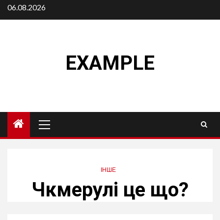
Skip
06.08.2026
to
content
EXAMPLE
Primary
Menu
ІНШЕ
Чкмерулі це що?