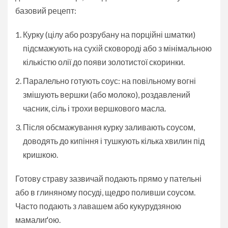
базовий рецепт:
Курку (цілу або розрубану на порційні шматки)
підсмажують на сухій сковороді або з мінімальною
кількістю олії до появи золотистої скоринки.
Паралельно готують соус: на повільному вогні
змішують вершки (або молоко), роздавлений
часник, сіль і трохи вершкового масла.
Після обсмажування курку заливають соусом,
доводять до кипіння і тушкують кілька хвилин під
кришкою.
Готову страву зазвичай подають прямо у пательні
або в глиняному посуді, щедро поливши соусом.
Часто подають з лавашем або кукурудзяною
мамалиґою.