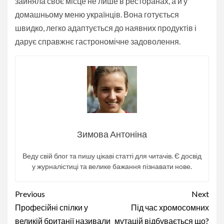
зайняла своє місце не лише в ресторанах, а й у
домашньому меню українців. Вона готується
швидко, легко адаптується до наявних продуктів і
дарує справжнє гастрономічне задоволення.
Зимова Антоніна
Веду свій блог та пишу цікаві статті для читачів. Є досвід
у журналістиці та велике бажання пізнавати нове.
Continue
Previous
Next
Reading
Професійні спілки у
Під час хромосомних
великій британії називали
мутацій відбувається що?