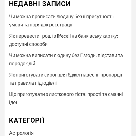
НЕДАВНІ ЗАПИСИ
Чи можна прописати людину без її присутності:
умови та порядок реєстрації
Як перевести гроші з lifecell на банківську картку:
доступні способи
Чи можна виписати людину без її згоди: підстави та
порядок дій
Як приготувати сироп для бджіл навесні: пропорції
та правила підгодівлі
Що приготувати з листкового тіста: прості та смачні
ідеї
КАТЕГОРІЇ
Астрологія