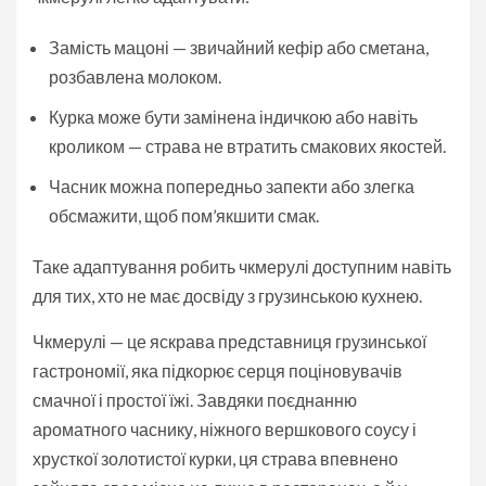
Замість мацоні — звичайний кефір або сметана,
розбавлена молоком.
Курка може бути замінена індичкою або навіть
кроликом — страва не втратить смакових якостей.
Часник можна попередньо запекти або злегка
обсмажити, щоб пом’якшити смак.
Таке адаптування робить чкмерулі доступним навіть
для тих, хто не має досвіду з грузинською кухнею.
Чкмерулі — це яскрава представниця грузинської
гастрономії, яка підкорює серця поціновувачів
смачної і простої їжі. Завдяки поєднанню
ароматного часнику, ніжного вершкового соусу і
хрусткої золотистої курки, ця страва впевнено