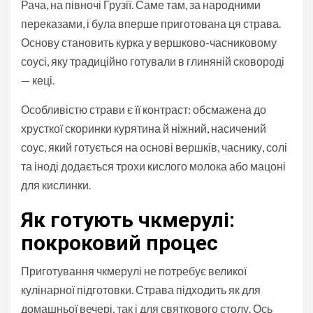
Рача, на півночі Грузії. Саме там, за народними
переказами, і була вперше приготована ця страва.
Основу становить курка у вершково-часниковому
соусі, яку традиційно готували в глиняній сковороді
— кеці.
Особливістю страви є її контраст: обсмажена до
хрусткої скоринки курятина й ніжний, насичений
соус, який готується на основі вершків, часнику, солі
та іноді додається трохи кислого молока або мацоні
для кислинки.
Як готують чкмерулі:
покроковий процес
Приготування чкмерулі не потребує великої
кулінарної підготовки. Страва підходить як для
домашньої вечері, так і для святкового столу. Ось