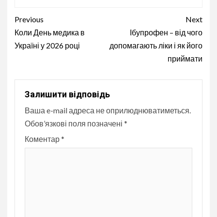
Continue
Previous
Next
Reading
Коли День медика в
Ібупрофен – від чого
Україні у 2026 році
допомагають ліки і як його
приймати
Залишити відповідь
Ваша e-mail адреса не оприлюднюватиметься.
Обов’язкові поля позначені
*
Коментар
*