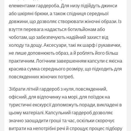
елементами гардероба. Для низу підійдуть джинси
або шкіряні брюки, а також спідниця середньої
довжини, що дозволяє створювати жіночні образи. Із
взуття перевага надається ботильйонам або
чоботам, що забезпечують надійний захист від
холоду та дощу. Аксесуари, такі як шарф і рукавички,
не лише доповнюють образ, а й роблять його більш
практичним. Логічним завершенням капсули є якісна
красива сумка середнього розміру, що підходить для
повсякденних жіночих потреб.
Зібрати літній гардероб з нуля, повсякденний,
офісний, для відпочинку на морі, для поїздок на
туристичні екскурсії допоможуть поради, викладені в
цьому матеріалі. Капсульний гардероб дозволяє
значно заощадити гроші та час, оскільки скорочує
витрати на непотрібні речі й спрощує процес підбору