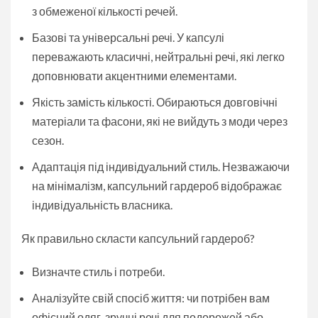
з обмеженої кількості речей.
Базові та універсальні речі. У капсулі
переважають класичні, нейтральні речі, які легко
доповнювати акцентними елементами.
Якість замість кількості. Обираються довговічні
матеріали та фасони, які не вийдуть з моди через
сезон.
Адаптація під індивідуальний стиль. Незважаючи
на мінімалізм, капсульний гардероб відображає
індивідуальність власника.
Як правильно скласти капсульний гардероб?
Визначте стиль і потреби.
Аналізуйте свій спосіб життя: чи потрібен вам
офісний одяг, зручні речі для подорожей або