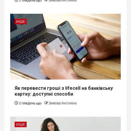
1 тиждень ago
Зимова Антоніна
ІНШЕ
Як перевести гроші з lifecell на банківську
картку: доступні способи
1 тиждень ago
Зимова Антоніна
ІНШЕ