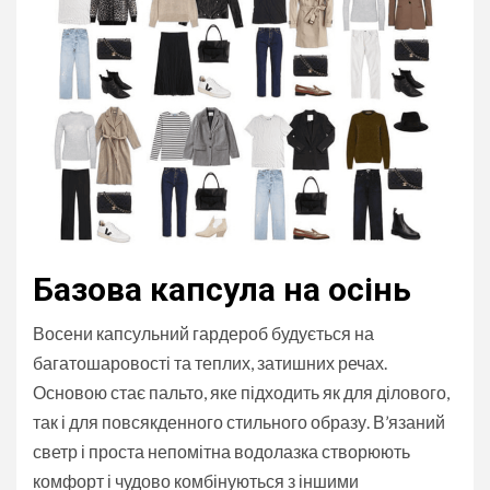
Базова капсула на осінь
Восени капсульний гардероб будується на
багатошаровості та теплих, затишних речах.
Основою стає пальто, яке підходить як для ділового,
так і для повсякденного стильного образу. В’язаний
светр і проста непомітна водолазка створюють
комфорт і чудово комбінуються з іншими