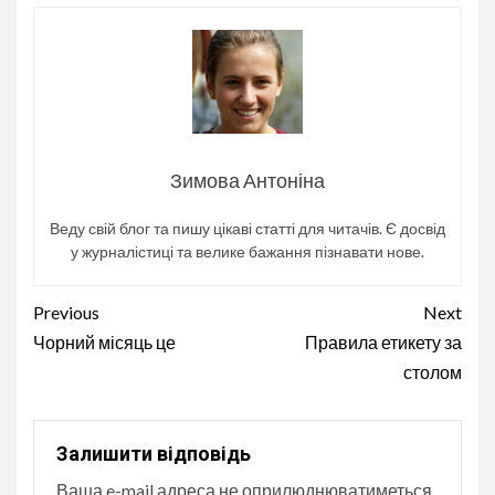
Зимова Антоніна
Веду свій блог та пишу цікаві статті для читачів. Є досвід
у журналістиці та велике бажання пізнавати нове.
Continue
Previous
Next
Reading
Чорний місяць це
Правила етикету за
столом
Залишити відповідь
Ваша e-mail адреса не оприлюднюватиметься.