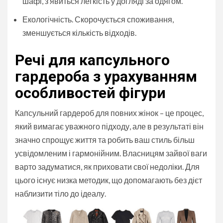
шафі, з’явиться легкість у догляді за одягом.
Екологічність. Скорочується споживання,
зменшується кількість відходів.
Речі для капсульного
гардероба з урахуванням
особливостей фігури
Капсульний гардероб для повних жінок – це процес,
який вимагає уважного підходу, але в результаті він
значно спрощує життя та робить ваш стиль більш
усвідомленим і гармонійним. Власницям зайвої ваги
варто задуматися, як приховати свої недоліки. Для
цього існує низка методик, що допомагають без дієт
наблизити тіло до ідеалу.