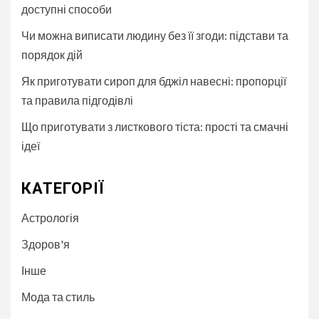
доступні способи
Чи можна виписати людину без її згоди: підстави та
порядок дій
Як приготувати сироп для бджіл навесні: пропорції
та правила підгодівлі
Що приготувати з листкового тіста: прості та смачні
ідеї
КАТЕГОРІЇ
Астрологія
Здоров'я
Інше
Мода та стиль