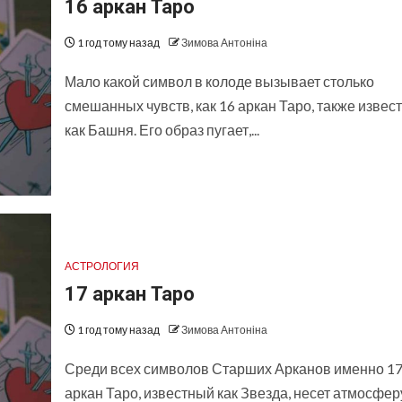
16 аркан Таро
1 год тому назад
Зимова Антоніна
Мало какой символ в колоде вызывает столько
смешанных чувств, как 16 аркан Таро, также извес
как Башня. Его образ пугает,...
АСТРОЛОГИЯ
17 аркан Таро
1 год тому назад
Зимова Антоніна
Среди всех символов Старших Арканов именно 1
аркан Таро, известный как Звезда, несет атмосфер