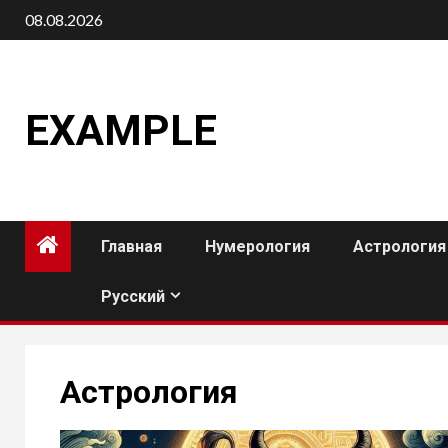
Перейти
08.08.2026
к
содержимому
EXAMPLE
Главная
Нумерология
Астрология
Русский
Астрология