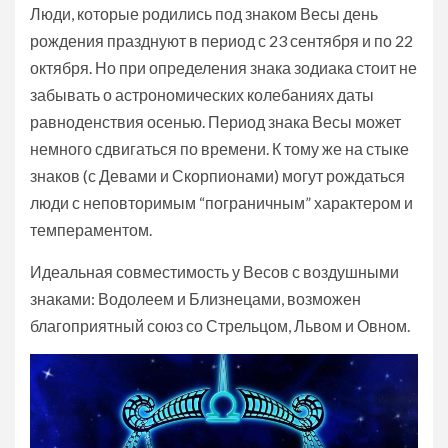
Люди, которые родились под знаком Весы день
рождения празднуют в период с 23 сентября и по 22
октября. Но при определения знака зодиака стоит не
забывать о астрономических колебаниях даты
равноденствия осенью. Период знака Весы может
немного сдвигаться по времени. К тому же на стыке
знаков (с Девами и Скорпионами) могут рождаться
люди с неповторимым “пограничным” характером и
темпераментом.
Идеальная совместимость у Весов с воздушными
знаками: Водолеем и Близнецами, возможен
благоприятный союз со Стрельцом, Львом и Овном.