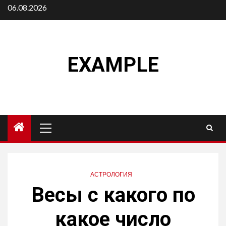
Перейти
06.08.2026
к
содержимому
EXAMPLE
Основное
меню
АСТРОЛОГИЯ
Весы с какого по
какое число