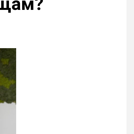
ещам?