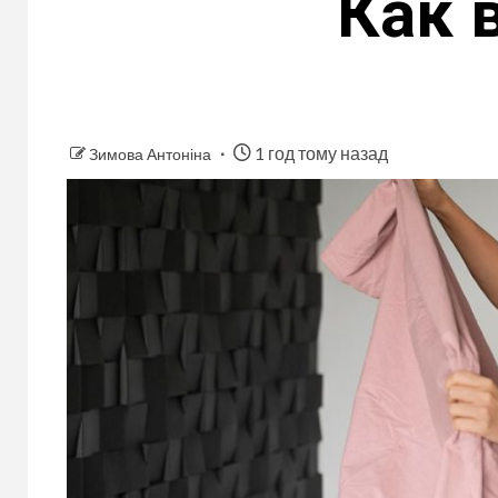
Как 
1 год тому назад
Зимова Антоніна