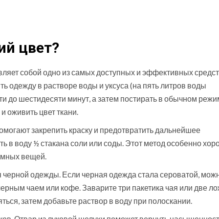
ий цвет?
вляет собой одно из самых доступных и эффективных средст
ть одежду в растворе воды и уксуса (на пять литров воды
ати до шестидесяти минут, а затем постирать в обычном режи
и оживить цвет ткани.
помогают закрепить краску и предотвратить дальнейшее
ь в воду ½ стакана соли или соды. Этот метод особенно хо
емных вещей.
я черной одежды. Если черная одежда стала сероватой, мож
ерным чаем или кофе. Заварите три пакетика чая или две л
ться, затем добавьте раствор в воду при полоскании.
ков. Отвар из луковой шелухи поможет вернуть насыщеннос