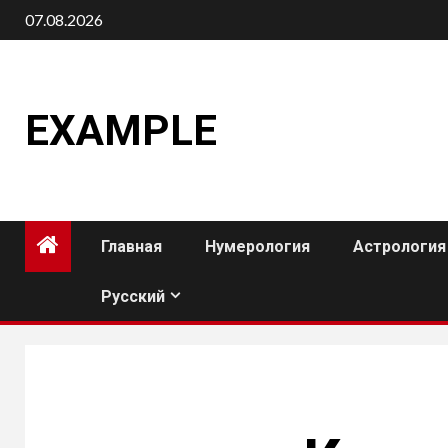
Перейти
07.08.2026
к
содержимому
EXAMPLE
Главная
Нумерология
Астрология
Русский