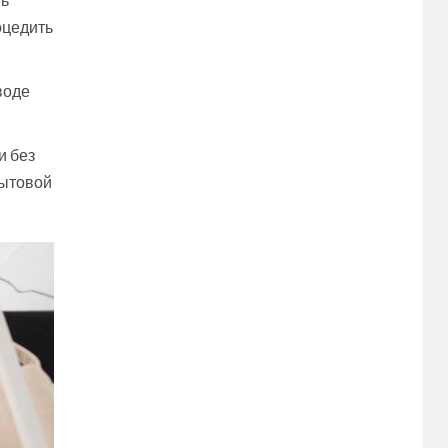
оцедить
воде
и без
бытовой