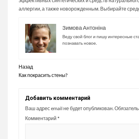
эффективных синтетических и средств натуральног
аллергии, а также новорожденным. Выбирайте средс
Зимова Антоніна
Веду свой блог и пишу интересные ст
познавать новое.
Продолжить
Назад
чтение
Как покрасить стены?
Добавить комментарий
Ваш адрес email не будет опубликован.
Обязатель
Комментарий
*