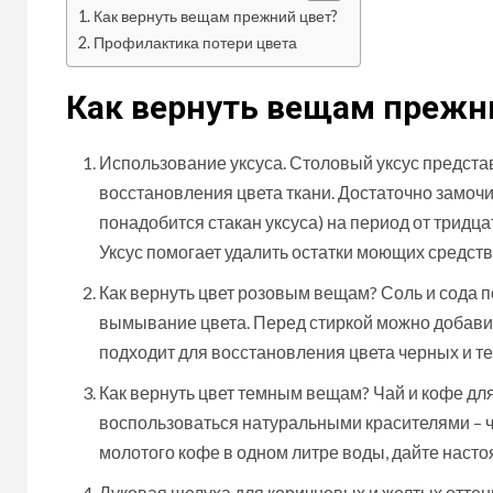
Как вернуть вещам прежний цвет?
Профилактика потери цвета
Как вернуть вещам прежн
Использование уксуса. Столовый уксус предста
восстановления цвета ткани. Достаточно замочи
понадобится стакан уксуса) на период от тридц
Уксус помогает удалить остатки моющих средств 
Как вернуть цвет розовым вещам? Соль и сода 
вымывание цвета. Перед стиркой можно добавит
подходит для восстановления цвета черных и т
Как вернуть цвет темным вещам? Чай и кофе дл
воспользоваться натуральными красителями – ч
молотого кофе в одном литре воды, дайте настоя
Луковая шелуха для коричневых и желтых оттен