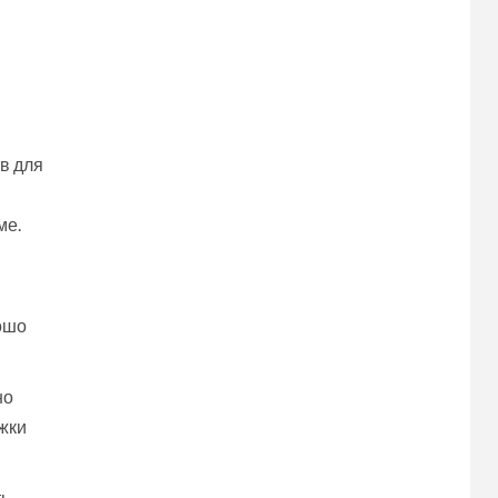
в для
ме.
рошо
но
ожки
ть