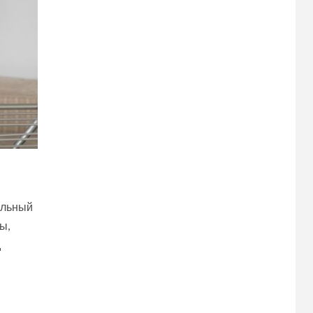
альный
ы,
д