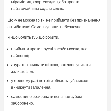
мірамістин, хлоргексидин, або просто
найзвичайніша сода із сіллю.
Щоку не можна гріти, не приймати без призначення
антибіотики! Самолікування небезпечне.
Якщо болить зуб, що робити:
приймати противірусні засоби можна, але
найлегші;
акуратно очищати щіткою, важливо уникати
залишків їжі;
у жодному разі не гріти область зуба, може
виникнути запалення;
самостійно розкривати ясна над зубом
заборонено.