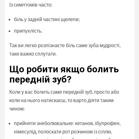
Із симптомів часто:
біль у задній частині щелепи;
припухлість.
Так ви легко розпізнаєте біль саме зуба мудрості,
таке важко сплутати.
Що робити якщо болить
передній зуб?
Коли у вас болить саме передній зуб, просто або
коли на нього натискаєш, то варто діяти таким
чином:
прийняти знеболювальне: кетанов, ібупрофен,
німесулід, полоскати рот розчином із сіллю,