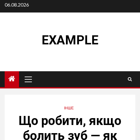
Skip
06.08.2026
to
content
EXAMPLE
Primary
Menu
ІНШЕ
Що робити, якщо
болить зуб — як