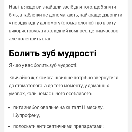
Навіть якщо ви знайшли засіб для того, щоб зняти
біль, а таблетки не допомагають, найкраще дзвонити
у невідкладну допомогу (стоматологію) і до візиту
використовувати холодний компрес, це тимчасово,
але полегшить стан.
Болить зуб мудрості
Якщо у вас болить зуб мудрості:
Звичайно ж, якомога швидше потрібно звернутися
до стоматолога, а до того моменту, у домашніх
умовах, коли немає нічого особливого:
пити знеболювальне на кшталт Німесилу,
ібупрофену;
полоскати антисептичними препаратами: