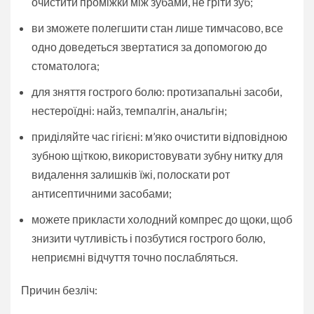
очистити проміжки між зубами, не гріти зуб;
ви зможете полегшити стан лише тимчасово, все
одно доведеться звертатися за допомогою до
стоматолога;
для зняття гострого болю: протизапальні засоби,
нестероїдні: найз, темпалгін, анальгін;
приділяйте час гігієні: м’яко очистити відповідною
зубною щіткою, використовувати зубну нитку для
видалення залишків їжі, полоскати рот
антисептичними засобами;
можете прикласти холодний компрес до щоки, щоб
знизити чутливість і позбутися гострого болю,
неприємні відчуття точно послабляться.
Причин безліч: