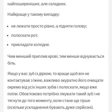
найпоширеніших, але складних.
Найкраще у такому випадку:
не лежати просто рівно, а підняти голову;
полоскати рот;
прикладати холодне.
Чим менший приплив крові, тим менше відчувається
біль.
Якщо у вас зуб із діркою, то краще щоб він не
контактував з їжею, важливо акуратно його очищати
окремо від усіх інших зубів і полоскати, якщо вже
поїли. Обов’язково потрібно лікувати такий зуб і не
тягнути до того моменту, коли стане ще гірше
(оскільки ускладнення бувають дуже серйозні).