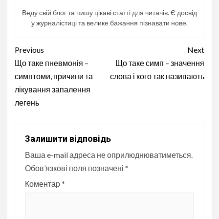
Веду свій блог та пишу цікаві статті для читачів. Є досвід
у журналістиці та велике бажання пізнавати нове.
Continue
Previous
Next
Reading
Що таке пневмонія –
Що таке симп – значення
симптоми, причини та
слова і кого так називають
лікування запалення
легень
Залишити відповідь
Ваша e-mail адреса не оприлюднюватиметься.
Обов’язкові поля позначені
*
Коментар
*