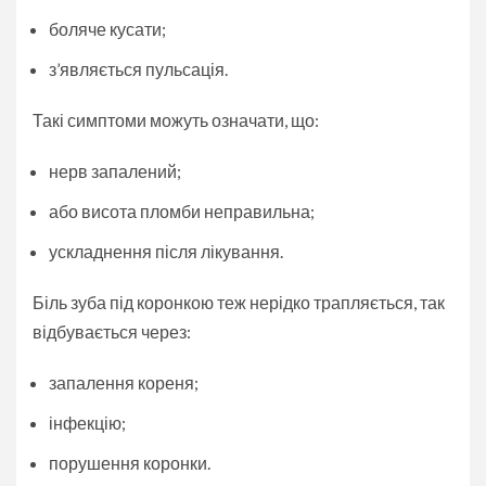
боляче кусати;
з’являється пульсація.
Такі симптоми можуть означати, що:
нерв запалений;
або висота пломби неправильна;
ускладнення після лікування.
Біль зуба під коронкою теж нерідко трапляється, так
відбувається через:
запалення кореня;
інфекцію;
порушення коронки.