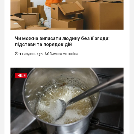
Чи можна виписати людину без її згоди:
підстави та порядок дій
1 тиждень ago
Зимова Антоніна
ІНШЕ