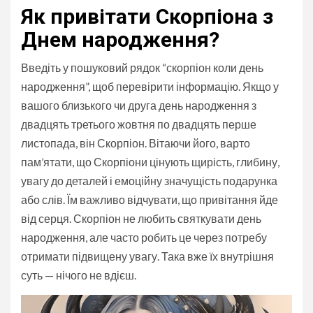
Як привітати Скорпіона з
Днем народження?
Введіть у пошуковий рядок “скорпіон коли день
народження”, щоб перевірити інформацію. Якщо у
вашого близького чи друга день народження з
двадцять третього жовтня по двадцять перше
листопада, він Скорпіон. Вітаючи його, варто
пам’ятати, що Скорпіони цінують щирість, глибину,
увагу до деталей і емоційну значущість подарунка
або слів. Їм важливо відчувати, що привітання йде
від серця. Скорпіон не любить святкувати день
народження, але часто робить це через потребу
отримати підвищену увагу. Така вже їх внутрішня
суть — нічого не вдієш.