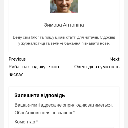
Зимова Антоніна
Веду свій блог та пишу цікаві статті для читачів. Є досвід
у журналістиці та велике бажання пізнавати нове.
Continue
Previous
Next
Reading
Риба знак зодіаку з якого
Овен і діва сумісність
числа?
Залишити відповідь
Ваша e-mail адреса не оприлюднюватиметься.
Обов’язкові поля позначені
*
Коментар
*