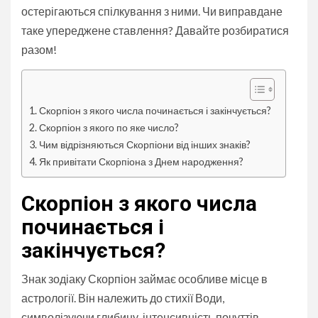
остерігаються спілкування з ними. Чи виправдане
таке упереджене ставлення? Давайте розбиратися
разом!
Скорпіон з якого числа починається і закінчується?
Скорпіон з якого по яке число?
Чим відрізняються Скорпіони від інших знаків?
Як привітати Скорпіона з Днем народження?
Скорпіон з якого числа
починається і
закінчується?
Знак зодіаку Скорпіон займає особливе місце в
астрології. Він належить до стихії Води,
символізуючи глибину, інтенсивність почуттів,