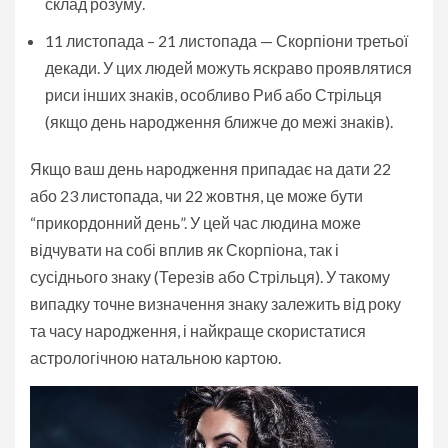
склад розуму.
11 листопада – 21 листопада — Скорпіони третьої
декади. У цих людей можуть яскраво проявлятися
риси інших знаків, особливо Риб або Стрільця
(якщо день народження ближче до межі знаків).
Якщо ваш день народження припадає на дати 22
або 23 листопада, чи 22 жовтня, це може бути
“прикордонний день”. У цей час людина може
відчувати на собі вплив як Скорпіона, так і
сусіднього знаку (Терезів або Стрільця). У такому
випадку точне визначення знаку залежить від року
та часу народження, і найкраще скористатися
астрологічною натальною картою.