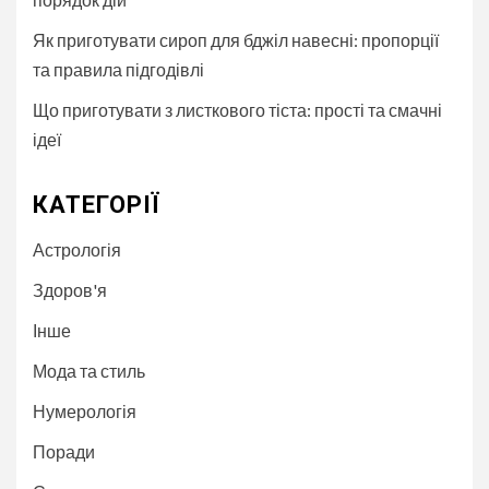
Як приготувати сироп для бджіл навесні: пропорції
та правила підгодівлі
Що приготувати з листкового тіста: прості та смачні
ідеї
КАТЕГОРІЇ
Астрологія
Здоров'я
Інше
Мода та стиль
Нумерологія
Поради