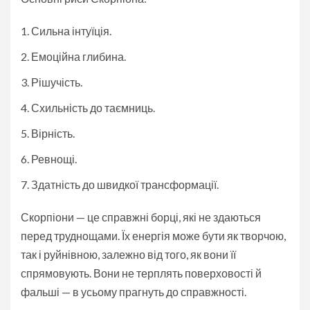
Сильна інтуїція.
Емоційна глибина.
Рішучість.
Схильність до таємниць.
Вірність.
Ревнощі.
Здатність до швидкої трансформації.
Скорпіони — це справжні борці, які не здаються
перед труднощами. Їх енергія може бути як творчою,
так і руйнівною, залежно від того, як вони її
спрямовують. Вони не терплять поверховості й
фальші — в усьому прагнуть до справжності.