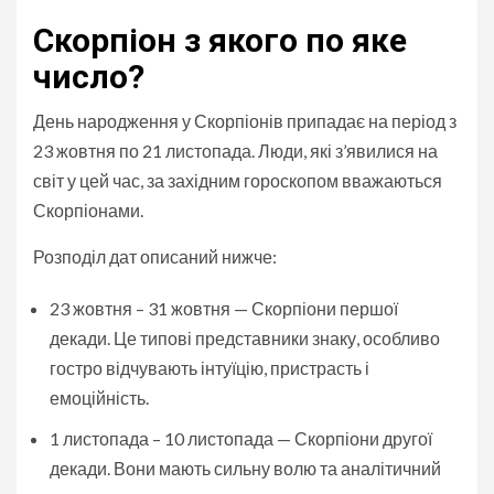
Скорпіон з якого по яке
число?
День народження у Скорпіонів припадає на період з
23 жовтня по 21 листопада. Люди, які з’явилися на
світ у цей час, за західним гороскопом вважаються
Скорпіонами.
Розподіл дат описаний нижче:
23 жовтня – 31 жовтня — Скорпіони першої
декади. Це типові представники знаку, особливо
гостро відчувають інтуїцію, пристрасть і
емоційність.
1 листопада – 10 листопада — Скорпіони другої
декади. Вони мають сильну волю та аналітичний