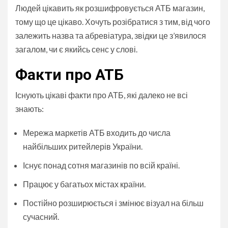
Людей цікавить як розшифровується АТБ магазин,
тому що це цікаво. Хочуть розібратися з тим, від чого
залежить назва та абревіатура, звідки це з’явилося
загалом, чи є якийсь сенс у слові.
Факти про АТБ
Існують цікаві факти про АТБ, які далеко не всі
знають:
Мережа маркетів АТБ входить до числа
найбільших ритейлерів України.
Існує понад сотня магазинів по всій країні.
Працює у багатьох містах країни.
Постійно розширюється і змінює візуал на більш
сучасний.