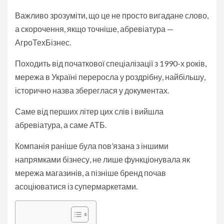
Важливо зрозуміти, що це не просто вигадане слово,
а скорочення, якщо точніше, абревіатура —
АгроТехБізнес.
Походить від початкової спеціалізації з 1990-х років,
мережа в Україні переросла у роздрібну, найбільшу,
історично назва збереглася у документах.
Саме від перших літер цих слів і вийшла
абревіатура, а саме АТБ.
Компанія раніше була пов’язана з іншими
напрямками бізнесу, не лише функціонувала як
мережа магазинів, а пізніше бренд почав
асоціюватися із супермаркетами.