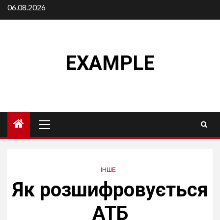
Skip
06.08.2026
to
content
EXAMPLE
Primary
Menu
ІНШЕ
Як розшифровується
АТБ