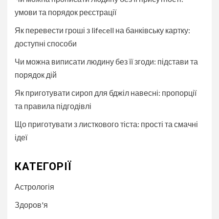
умови та порядок реєстрації
Як перевести гроші з lifecell на банківську картку:
доступні способи
Чи можна виписати людину без її згоди: підстави та
порядок дій
Як приготувати сироп для бджіл навесні: пропорції
та правила підгодівлі
Що приготувати з листкового тіста: прості та смачні
ідеї
КАТЕГОРІЇ
Астрологія
Здоров'я