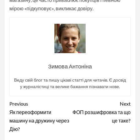
мірою «підкуповує», викликає довіру.
Зимова Антоніна
Веду свій блог та пишу цікаві статті для читачів. Є досвід
у журналістиці та велике бажання пізнавати нове.
Continue
Previous
Next
Reading
Як переоформити
ФОП розшифровка та що
машину на дружину через
це таке?
Дію?