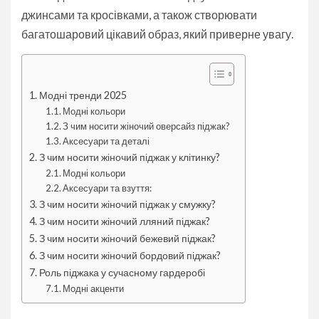
джинсами та кросівками, а також створювати
багатошаровий цікавий образ, який приверне увагу.
Модні тренди 2025
Модні кольори
З чим носити жіночий оверсайз піджак?
Аксесуари та деталі
З чим носити жіночий піджак у клітинку?
Модні кольори
Аксесуари та взуття:
З чим носити жіночий піджак у смужку?
З чим носити жіночий лляний піджак?
З чим носити жіночий бежевий піджак?
З чим носити жіночий бордовий піджак?
Роль піджака у сучасному гардеробі
Модні акценти