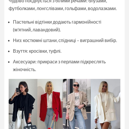
Чудово поєднується з білими речами: блузами,
футболками, лонгслівами, гольфами, водолазками.
Пастельні відтінки додають гармонійності
(м’ятний, лавандовий).
Низ: костюмні штани, спідниці – виграшний вибір.
Взуття: кросівки, туфлі.
Аксесуари: прикраси з перлами підкреслять
жіночність.