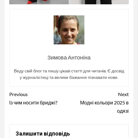
Зимова Антоніна
Веду свій блог та пишу цікаві статті для читачів. Є досвід
у журналістиці та велике бажання пізнавати нове.
Continue
Previous
Next
Reading
Із чим носити бриджі?
Модні кольори 2025 в
одязі
Залишити відповідь