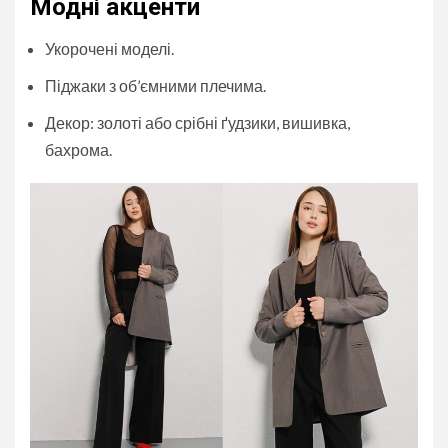
Модні акценти
Укорочені моделі.
Піджаки з об’ємними плечима.
Декор: золоті або срібні ґудзики, вишивка,
бахрома.