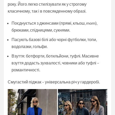
року. Його легко стилізувати як у строгому
класичному, так і в повсякденному образі.
Поєднується з джинсами (прямі, кльош, mom),
брюками, спідницями, сукнями.
Пасують базові білі або чорні футболки, топи,
водолазки, гольфи.
Взуття: ботфорти, ботильйони, туфлі. Масивне
взуття додасть зухвалості, човники або туфлі –
романтичності.
Смугастий піджак – універсальна річ у гардеробі.