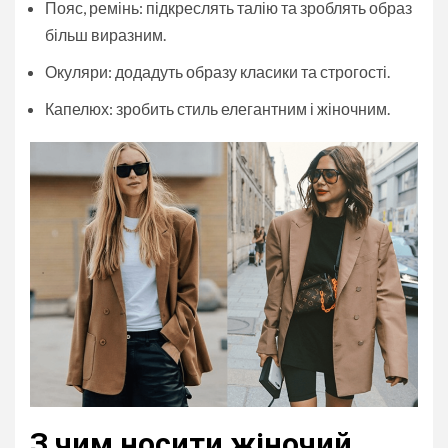
Пояс, ремінь: підкреслять талію та зроблять образ
більш виразним.
Окуляри: додадуть образу класики та строгості.
Капелюх: зробить стиль елегантним і жіночним.
З чим носити жіночий