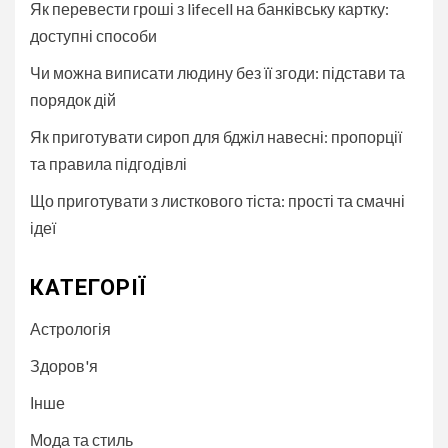
Як перевести гроші з lifecell на банківську картку:
доступні способи
Чи можна виписати людину без її згоди: підстави та
порядок дій
Як приготувати сироп для бджіл навесні: пропорції
та правила підгодівлі
Що приготувати з листкового тіста: прості та смачні
ідеї
КАТЕГОРІЇ
Астрологія
Здоров'я
Інше
Мода та стиль