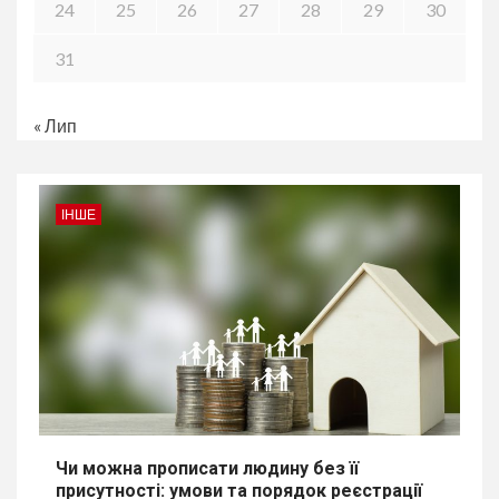
24
25
26
27
28
29
30
31
« Лип
ІНШЕ
Чи можна прописати людину без її
присутності: умови та порядок реєстрації